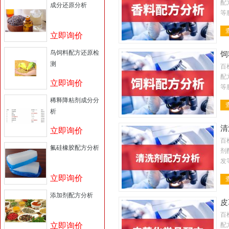
配
成分还原分析
等
金
料
立即询价
鸟饲料配方还原检
饲
测
百
配
立即询价
等
金
稀释降粘剂成分分
料
析
清
立即询价
百
氟硅橡胶配方分析
剂
发
剂
立即询价
液
添加剂配方分析
皮
百
立即询价
配