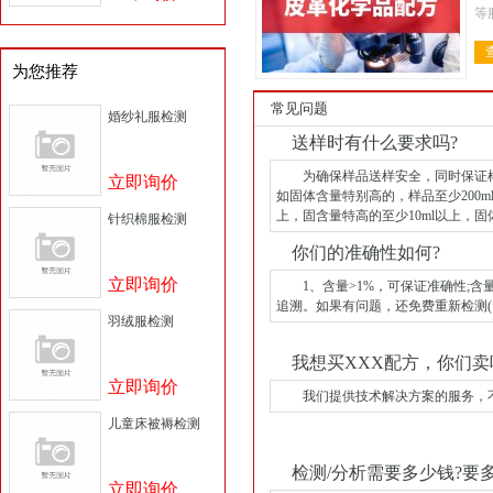
等
金
料
为您推荐
常见问题
婚纱礼服检测
送样时有什么要求吗?
为确保样品送样安全，同时保证样品
立即询价
如固体含量特别高的，样品至少200ml
上，固含量特高的至少10ml以上，固体
针织棉服检测
你们的准确性如何?
立即询价
1、含量>1%，可保证准确性;含量
追溯。如果有问题，还免费重新检测
羽绒服检测
我想买XXX配方，你们卖
立即询价
我们提供技术解决方案的服务，不
儿童床被褥检测
检测/分析需要多少钱?要多
立即询价