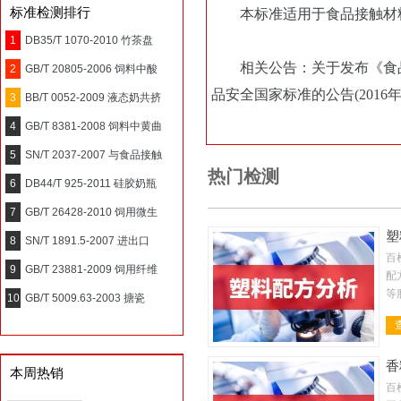
标准检测排行
本标准适用于食品接触材料
1
DB35/T 1070-2010 竹茶盘
相关公告：关于发布《食品安全国
2
GB/T 20805-2006 饲料中酸
品安全国家标准的公告(2016年
3
BB/T 0052-2009 液态奶共挤
4
GB/T 8381-2008 饲料中黄曲
5
SN/T 2037-2007 与食品接触
热门检测
6
DB44/T 925-2011 硅胶奶瓶
7
GB/T 26428-2010 饲用微生
塑
8
SN/T 1891.5-2007 进出口
百
9
GB/T 23881-2009 饲用纤维
配
等
10
GB/T 5009.63-2003 搪瓷
析
性
香
本周热销
百