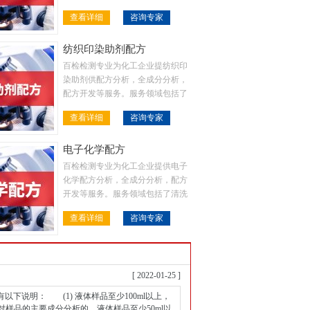
清洗剂，金属表面处理液，金属加
查看详细
咨询专家
工液，塑料，橡胶，涂料等等
纺织印染助剂配方
百检检测专业为化工企业提纺织印
染助剂供配方分析，全成分分析，
配方开发等服务。服务领域包括了
清洗剂，金属表面处理液，金属加
查看详细
咨询专家
工液，塑料，橡胶，涂料等等
电子化学配方
百检检测专业为化工企业提供电子
化学配方分析，全成分分析，配方
开发等服务。服务领域包括了清洗
剂，金属表面处理液，金属加工
查看详细
咨询专家
液，塑料，橡胶，涂料等等
[ 2022-01-25 ]
说明： (1) 液体样品至少100ml以上，
需要对样品的主要成分分析的，液体样品至少50ml以