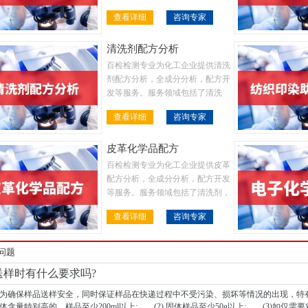
金属表面处理液，金属加工液，塑
查看详细
咨询专家
料，橡胶，涂料等等
清洗剂配方分析
百检检测专业为化工企业提供清洗
剂配方分析，全成分分析，配方开
发等服务。服务领域包括了清洗
剂，金属表面处理液，金属加工
查看详细
咨询专家
液，塑料，橡胶，涂料等等
皮革化学品配方
百检检测专业为化工企业提供皮革
配方分析，全成分分析，配方开发
等服务。服务领域包括了清洗剂，
金属表面处理液，金属加工液，塑
查看详细
咨询专家
料，橡胶，涂料等等
问题
送样时有什么要求吗?
保样品送样安全，同时保证样品在快递过程中不受污染、损坏等情况的出现，特有以下
体含量特别高的，样品至少200ml以上; (2) 固体样品至少50g以上; (3)如仅