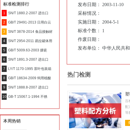
标准检测排行
发布日期： 2003-11-10
采标情况：
1
SN/T 1880.2-2007 进出口
实施日期： 2004-5-1
2
GB/T 29491-2013 日用白云
标准个数： 1
3
SN/T 3878-2014 食品接触材
作废日期：
4
SN/T 2954-2011 易拉罐体用
发布单位： 中华人民共和
5
GB/T 5009.63-2003 搪瓷
6
SN/T 1891.3-2007 进出口
7
LY/T 1170-1995 茶叶包装箱
热门检测
8
GB/T 18634-2009 饲用植酸
9
SN/T 1888.8-2007 进出口
塑
10
GB-T 15067.1-1994 不锈
百
配
等
析
本周热销
性