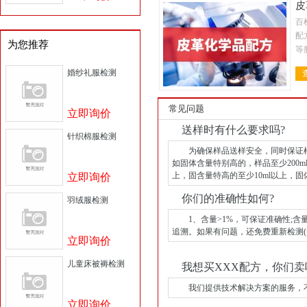
皮
百
配
为您推荐
等
金
婚纱礼服检测
料
常见问题
立即询价
送样时有什么要求吗?
针织棉服检测
为确保样品送样安全，同时保证样品
如固体含量特别高的，样品至少200ml
上，固含量特高的至少10ml以上，固体
立即询价
你们的准确性如何?
羽绒服检测
1、含量>1%，可保证准确性;含量
追溯。如果有问题，还免费重新检测
立即询价
儿童床被褥检测
我想买XXX配方，你们卖
我们提供技术解决方案的服务，不
立即询价