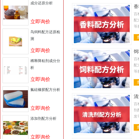
成分还原分析
香
百
配
立即询价
等
鸟饲料配方还原检
金
测
料
立即询价
饲
百
稀释降粘剂成分分
配
析
等
金
立即询价
料
氟硅橡胶配方分析
清
百
立即询价
剂
发
添加剂配方分析
剂
液
立即询价