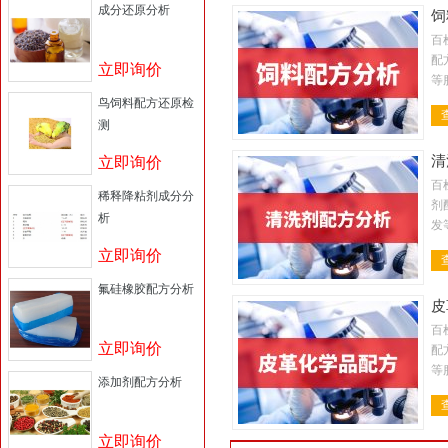
成分还原分析
饲
百
配
立即询价
等
金
鸟饲料配方还原检
料
测
清
立即询价
百
稀释降粘剂成分分
剂
析
发
剂
立即询价
液
氟硅橡胶配方分析
皮
百
立即询价
配
等
添加剂配方分析
金
料
立即询价