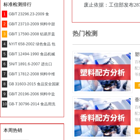
标准检测排行
废止依据：工信部发布2872
1
GB/T 23296.23-2009 食
2
GB/T 23710-2009 饲料中甜
热门检测
3
GB/T 17590-2008 铝易开盖
4
NY/T 658-2002 绿色食品 包
5
GB/T 12494-1990 食品机械
塑
百
6
SN/T 1891.6-2007 进出口
配
7
GB/T 17812-2008 饲料中维
等
析
8
GB 31603-2015 食品安全国家
性
9
GB/T 20196-2006 饲料中盐
香
10
GB-T 30796-2014 食品用洗
百
配
等
金
本周热销
料