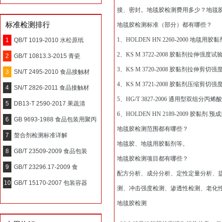
接、密封。地毯胶检测费用多少？地毯
标准检测排行
地毯胶检测标准（部分）都有哪些？
1、HOLDEN HN 2260-2000 地毯用胶黏
1
QB/T 1019-2010 水松原纸
2、KS M 3722-2008 胶黏剂拉伸强度
2
GB/T 10813.3-2015 青瓷
3、KS M 3720-2008 胶黏剂拉伸剪切
3
SN/T 2495-2010 食品接触材
4、KS M 3721-2008 胶黏剂压缩剪切
4
SN/T 2826-2011 食品接触材
5、HG/T 3827-2006 通用型双组分丙
5
DB13-T 2590-2017 果蔬清
6、HOLDEN HN 2189-2009 胶黏剂.
6
GB 9693-1988 食品包装用聚丙
地毯胶检测范围都有哪些？
7
螯合剂检测标准详解
地毯胶、地毯用胶黏剂等。
8
GB/T 23509-2009 食品包装
地毯胶检测项目都有哪些？
9
GB/T 23296.17-2009 食
配方分析、成分分析、定性定量分析、
10
GB/T 15170-2007 包装容器
测、冲击强度检测、渗透性检测、老化
地毯胶检测